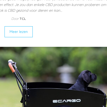
n effect. Je zou dan enkele CBD producten kunnen proberen om 
 Ook is CBD gezond voor dieren en kan…
Door
TCL
Meer lezen