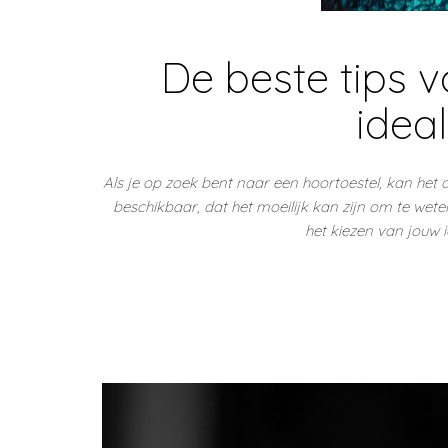
De beste tips 
idea
Als je op zoek bent naar een hoortoestel, kan het 
beschikbaar, dat het moeilijk kan zijn om te weten 
het kiezen van jouw 