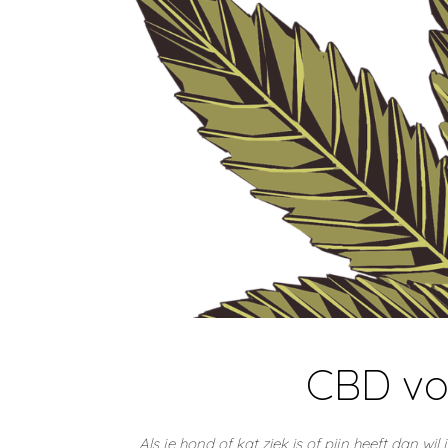
CBD vo
Als je hond of kat ziek is of pijn heeft dan w