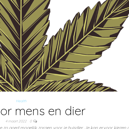
Health
or mens en dier
4 maart 2022
0
il je zo goed mogelijk zorgen voor je huisdier. Je kan ervoor kiezen