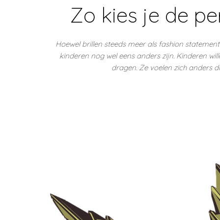
Zo kies je de pe
Hoewel brillen steeds meer als fashion statement w
kinderen nog wel eens anders zijn. Kinderen wi
dragen. Ze voelen zich anders d