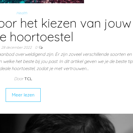
Health
voor het kiezen van jouw
le hoortoestel
28 december 2022
0
aanbod overweldigend zijn. Er zijn zoveel verschillende soorten e
welke het beste bij jou past. In dit artikel geven we je de beste ti
ideale hoortoestel, zodat je met vertrouwen…
Door
TCL
Meer lezen