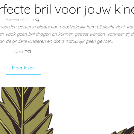
rfecte bril voor jouw kin
15 maart 2022
0
orden gezien in plaats van noodzakelijk item bij slecht zicht, kan 
llen vaak geen bril dragen en kunnen gepest worden wanneer zij di
an de andere kinderen en dat is natuurlijk geen gevoel…
Door
TCL
Meer lezen