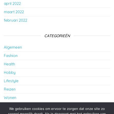
april 2022
maart 2022
februari 2022
CATEGORIEËN
Algemeen
Fashion
Health
Hobby
Lifestyle
Reizen
Wonen
cursus Frans in Amersfoort
We gebruiken cookies om ervoor te zorgen dat onze site zo
soepel mogelijk draait. Als je doorgaat met het gebruiken van