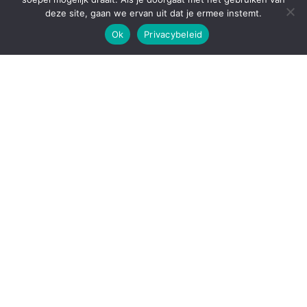
deze site, gaan we ervan uit dat je ermee instemt.
Ondersteund door
WordPress
|
Thema:
Envo Blog
Ok
Privacybeleid