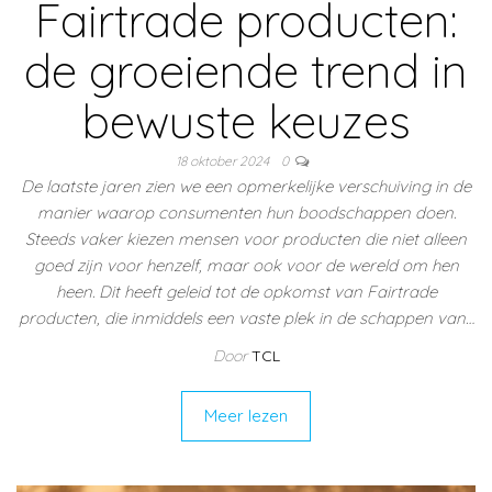
Fairtrade producten:
de groeiende trend in
bewuste keuzes
18 oktober 2024
0
De laatste jaren zien we een opmerkelijke verschuiving in de
manier waarop consumenten hun boodschappen doen.
Steeds vaker kiezen mensen voor producten die niet alleen
goed zijn voor henzelf, maar ook voor de wereld om hen
heen. Dit heeft geleid tot de opkomst van Fairtrade
producten, die inmiddels een vaste plek in de schappen van…
Door
TCL
Meer lezen