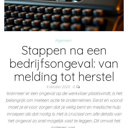
Algemeen
Stappen na een
bedrijfsongeval: van
melding tot herstel
4 oktober 2024
0
Wanneer er een ongeval op de werkvloer plaatsvindt, is het
belangrijk om meteen actie te ondernemen. Eerst en vooral
moet je ervoor zorgen dat je veilig bent en medische hulp
inroepen als dat nodig is. Het is cruciaal om alle details van
het ongeval zo snel mogelijk vast te leggen. Dit omvat het
noteren van…