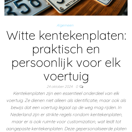
Algemeen
Witte kentekenplaten:
praktisch en
persoonlijk voor elk
voertuig
24 oktober 2024
0
Kentekenplaten zijn een essentieel onderdeel van elk
voertuig. Ze dienen niet alleen als identificatie, maar ook als
bewijs dat een voertuig legaal op de weg mag rijden. In
Nederland zijn er strikte regels rondom kentekenplaten,
maar er is ook ruimte voor customization, wat leidt tot
aangepaste kentekenplaten. Deze gepersonaliseerde platen