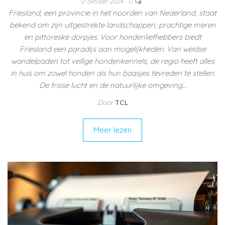
12 oktober 2024
0
Friesland, een provincie in het noorden van Nederland, staat
bekend om zijn uitgestrekte landschappen, prachtige meren
en pittoreske dorpjes. Voor hondenliefhebbers biedt
Friesland een paradijs aan mogelijkheden. Van weidse
wandelpaden tot veilige hondenkennels, de regio heeft alles
in huis om zowel honden als hun baasjes tevreden te stellen.
De frisse lucht en de natuurlijke omgeving…
Door
TCL
Meer lezen