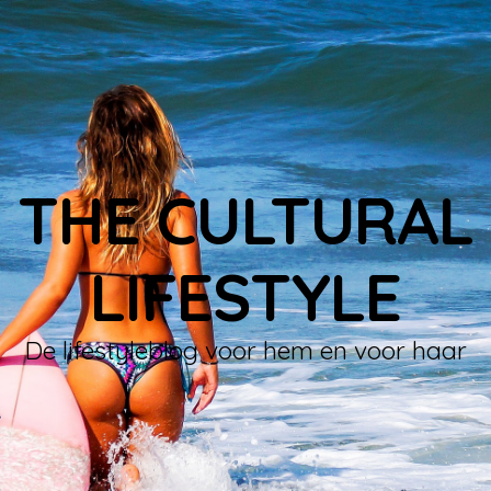
THE CULTURAL
LIFESTYLE
De lifestyleblog voor hem en voor haar