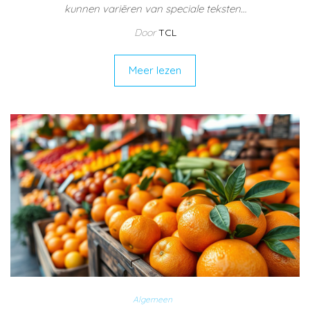
kunnen variëren van speciale teksten…
Door
TCL
Meer lezen
Algemeen