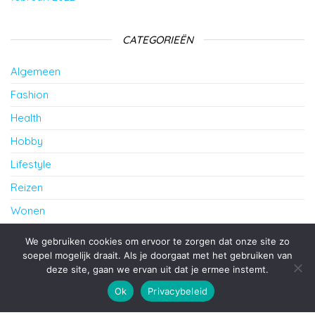
CATEGORIEËN
Algemeen
Fashion
Health
Hobby
Lifestyle
Reizen
Wonen
cursus Frans in Amersfoort
We gebruiken cookies om ervoor te zorgen dat onze site zo
soepel mogelijk draait. Als je doorgaat met het gebruiken van
deze site, gaan we ervan uit dat je ermee instemt.
Ondersteund door
WordPress
|
Thema:
Envo Blog
Ok
Privacybeleid