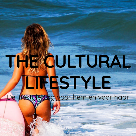
THE CULTURAL
LIFESTYLE
De lifestyleblog voor hem en voor haar