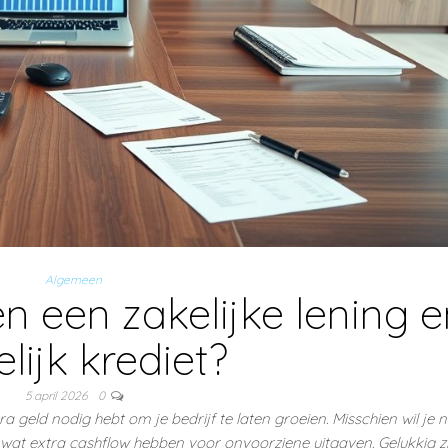
Algemeen
en een zakelijke lening 
lijk krediet?
5 april 2026
0
geld nodig hebt om je bedrijf te laten groeien. Misschien wil je 
wat extra cashflow hebben voor onvoorziene uitgaven. Gelukkig zi