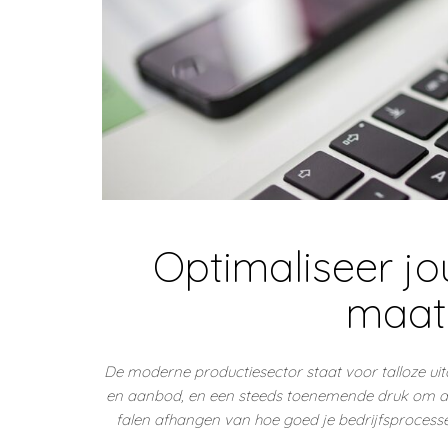
Optimaliseer j
maat
De moderne productiesector staat voor talloze u
en aanbod, en een steeds toenemende druk om duu
falen afhangen van hoe goed je bedrijfsprocesse