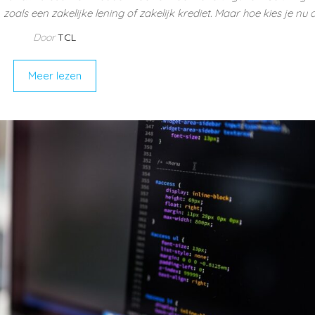
zoals een zakelijke lening of zakelijk krediet. Maar hoe kies je nu 
Door
TCL
Meer lezen