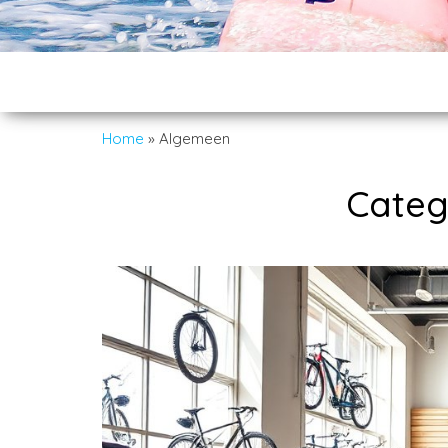
Home
»
Algemeen
Categ