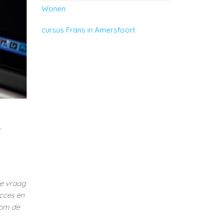
Wonen
cursus Frans in Amersfoort
t
de vraag
cces en
 om de