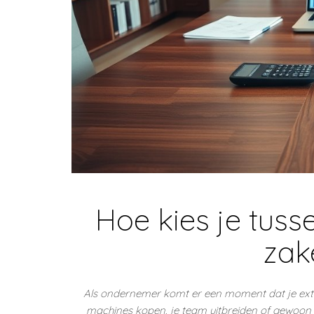
Hoe kies je tuss
zake
Als ondernemer komt er een moment dat je extra 
machines kopen, je team uitbreiden of gewoon 