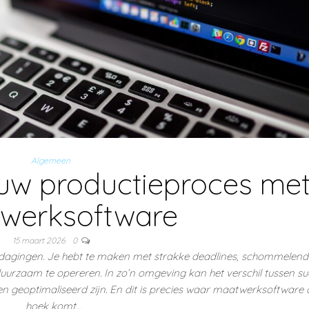
Algemeen
ouw productieproces me
werksoftware
15 maart 2026
0
itdagingen. Je hebt te maken met strakke deadlines, schommelen
rzaam te opereren. In zo’n omgeving kan het verschil tussen su
n geoptimaliseerd zijn. En dit is precies waar maatwerksoftware
hoek komt…