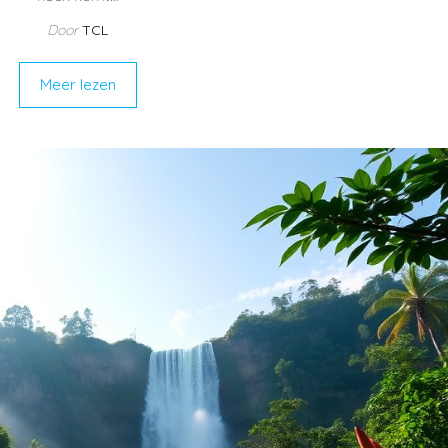
Door
TCL
Meer lezen