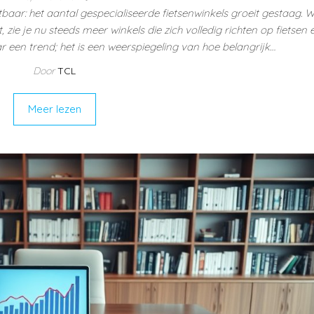
htbaar: het aantal gespecialiseerde fietsenwinkels groeit gestaag. 
 zie je nu steeds meer winkels die zich volledig richten op fietsen e
ar een trend; het is een weerspiegeling van hoe belangrijk…
Door
TCL
Meer lezen