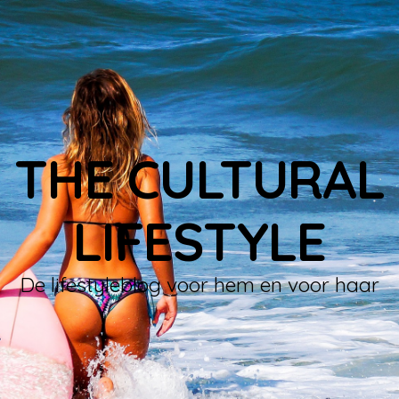
THE CULTURAL
LIFESTYLE
De lifestyleblog voor hem en voor haar