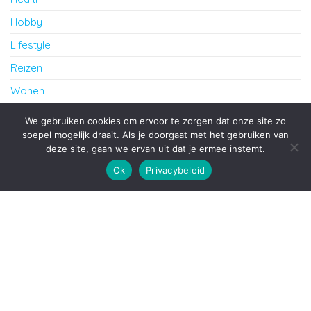
Hobby
Lifestyle
Reizen
Wonen
cursus Frans in Amersfoort
We gebruiken cookies om ervoor te zorgen dat onze site zo
soepel mogelijk draait. Als je doorgaat met het gebruiken van
deze site, gaan we ervan uit dat je ermee instemt.
Ondersteund door
WordPress
|
Thema:
Envo Blog
Ok
Privacybeleid