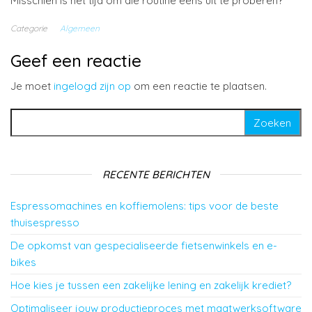
Misschien is het tijd om die routine eens uit te proberen?
Categorie
Algemeen
Geef een reactie
Je moet
ingelogd zijn op
om een reactie te plaatsen.
Zoeken naar:
RECENTE BERICHTEN
Espressomachines en koffiemolens: tips voor de beste
thuisespresso
De opkomst van gespecialiseerde fietsenwinkels en e-
bikes
Hoe kies je tussen een zakelijke lening en zakelijk krediet?
Optimaliseer jouw productieproces met maatwerksoftware