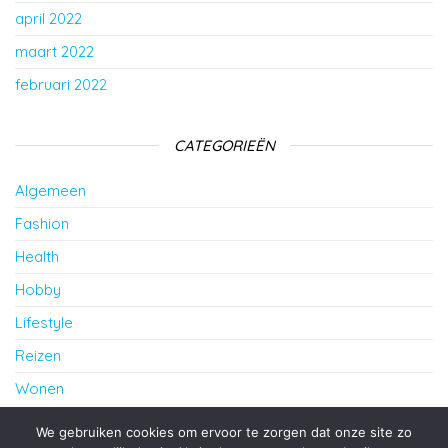
april 2022
maart 2022
februari 2022
CATEGORIEËN
Algemeen
Fashion
Health
Hobby
Lifestyle
Reizen
Wonen
cursus Frans in Amersfoort
We gebruiken cookies om ervoor te zorgen dat onze site zo