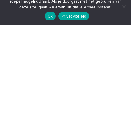
soepel mogelijk draait. Als je doorgaat met het gebruiken van
deze site, gaan we ervan uit dat je ermee instemt.
Ondersteund door
WordPress
|
Thema:
Envo Blog
Ok
Privacybeleid