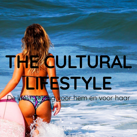
THE CULTURAL
LIFESTYLE
De lifestyleblog voor hem en voor haar