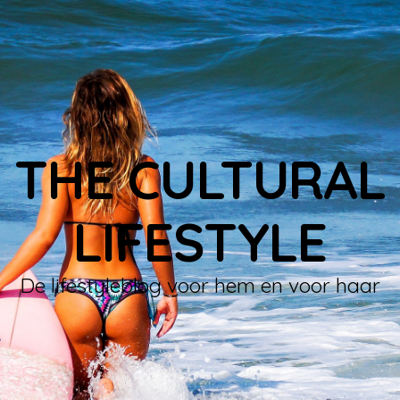
THE CULTURAL
LIFESTYLE
De lifestyleblog voor hem en voor haar