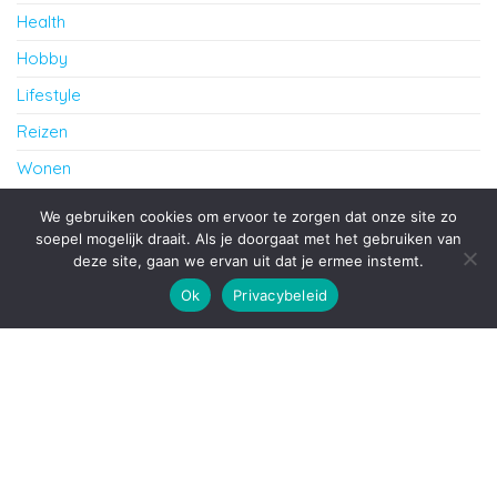
Health
Hobby
Lifestyle
Reizen
Wonen
cursus Frans in Amersfoort
We gebruiken cookies om ervoor te zorgen dat onze site zo
soepel mogelijk draait. Als je doorgaat met het gebruiken van
deze site, gaan we ervan uit dat je ermee instemt.
Ondersteund door
WordPress
|
Thema:
Envo Blog
Ok
Privacybeleid