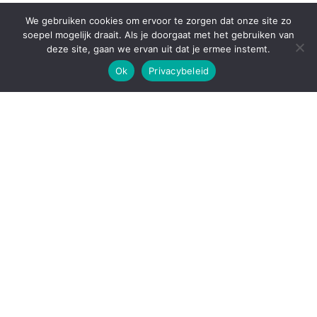
cursus Frans in Amersfoort
We gebruiken cookies om ervoor te zorgen dat onze site zo
soepel mogelijk draait. Als je doorgaat met het gebruiken van
deze site, gaan we ervan uit dat je ermee instemt.
Ondersteund door
WordPress
|
Thema:
Envo Blog
Ok
Privacybeleid