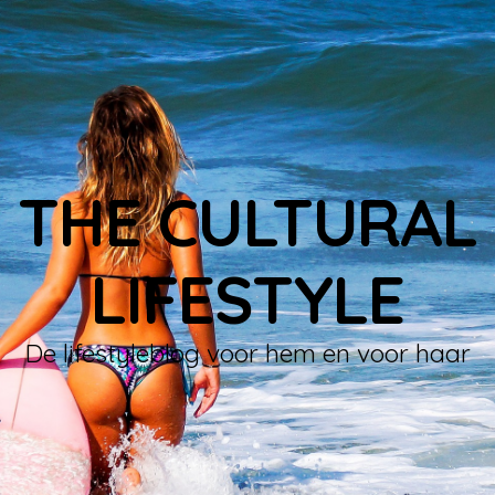
THE CULTURAL
LIFESTYLE
De lifestyleblog voor hem en voor haar